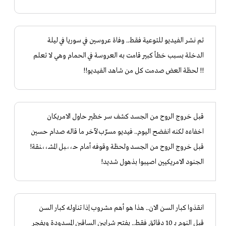
تم نشر الفيديو للتوعية فقط.. وفاة عروسين في سوريا في ليلة
الدخلة بسبب خطأ كبير قامت به العروسة في الحمام وهي لا تعلم
!! لحظة العض صدمت كل من شاهد الفيديو!!
قبل خروج الروح من الجسد كشف سر خطير حاول الامريكان
اخفاءه لكنه انفضح اليوم.. فيديو مسرّب لآخر ما قاله صدام حسين
قبل خروج الروح من الجسد ولحظة وقوفه أمام حـ،،ـبل المشـ،،ـنقة!
الجنود الامريكيين اصيبوا بذهول شديد!
انقذوا كبار السن الان.. هذا هو أهم مشروب إذا تناوله كبار السن
قبل النوم بـ 10 دقائق فقط.. يفتح شرايين الساقين المسدودة ويفجر