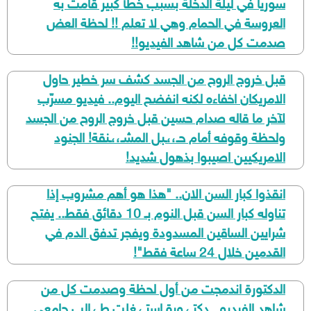
سوريا في ليلة الدخلة بسبب خطأ كبير قامت به
العروسة في الحمام وهي لا تعلم !! لحظة العض
صدمت كل من شاهد الفيديو!!
قبل خروج الروح من الجسد كشف سر خطير حاول
الامريكان اخفاءه لكنه انفضح اليوم.. فيديو مسرّب
لآخر ما قاله صدام حسين قبل خروج الروح من الجسد
ولحظة وقوفه أمام حـ،،ـبل المشـ،،ـنقة! الجنود
الامريكيين اصيبوا بذهول شديد!
انقذوا كبار السن الان.. "هذا هو أهم مشروب إذا
تناوله كبار السن قبل النوم بـ 10 دقائق فقط.. يفتح
شرايين الساقين المسدودة ويفجر تدفق الدم في
القدمين خلال 24 ساعة فقط"!
الدكتورة اندمجت من أول لحظة وصدمت كل من
شاهد الفيديو.. دكتـ،ـورة استـ،ـغلت طـ،ـالب جامعي