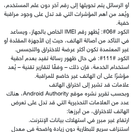
أو الرسائل يتم تحويلها إلى رقم آخر دون علم المستخدم،
ويُعد من أهم المؤشرات التي قد تدل على وجود مراقبة
خفية.
الكود ‎#06#‎: يُظهر رقم IMEI الخاص بالجهاز، ويساعد
في التأكد من أصالة الهاتف، حيث إن الأجهزة المقلدة أو
غير المعتمدة تكون أكثر عرضة للاختراق والتجسس.
الكود ‎#111#‎: في حال ظهور رسالة تفيد بعدم أحقية
استخدام الخدمة، فإن ذلك – وفقًا لتقارير تقنية – يُعد
مؤشرًا على أن الهاتف غير خاضع للمراقبة.
علامات قد تشير إلى اختراق الهاتف
وبحسب تقرير نشره موقع Android Authority، هناك
عدد من العلامات التحذيرية التي قد تدل على تعرض
الهاتف للاختراق، من أبرزها:
ارتفاع غير مبرر في استهلاك بيانات الإنترنت.
استنزاف سريع للبطارية دون زيادة واضحة في معدل