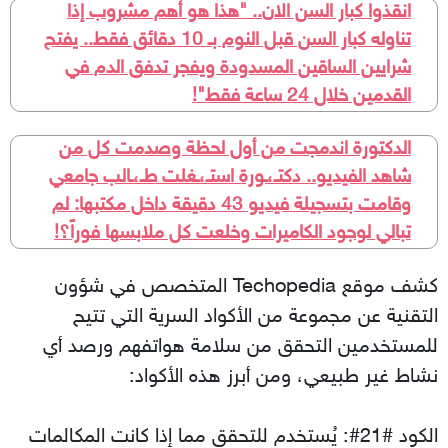
انقذوا كبار السن الان.. "هذا هو أهم مشروب إذا
تناوله كبار السن قبل النوم بـ 10 دقائق فقط.. يفتح
شرايين الساقين المسدودة ويفجر تدفق الدم في
القدمين خلال 24 ساعة فقط"!
الدكتورة اندمجت من أول لحظة وصدمت كل من
شاهد الفيديو.. دكتـ،ـورة استـ،ـغلت طـ،ـالب جامعي
وقامت بتسجيلة فيديو 43 دقيقة داخل مكتبها: لم
تبالي لوجود الكاميرات وخلعت كل ملابسها فوراً؟!
كشف موقع Techopedia المتخصص في شؤون
التقنية عن مجموعة من الأكواد السرية التي تتيح
للمستخدمين التحقق من سلامة هواتفهم ورصد أي
نشاط غير طبيعي، ومن أبرز هذه الأكواد:
الكود ‎#21#‎: يُستخدم للتحقق مما إذا كانت المكالمات