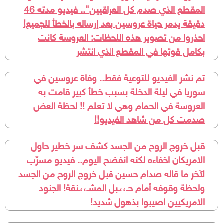
المقطع الذي صدم كل العراقيين".. فيديو مدته 46
دقيقة يدمر حياة عروسين بعد إرساله بالخطأ للجميع!
احذروا من تصوير هذه اللحظات: العروسة كانت
بكامل قوتها في المقطع الذي انتشر
تم نشر الفيديو للتوعية فقط.. وفاة عروسين في
سوريا في ليلة الدخلة بسبب خطأ كبير قامت به
العروسة في الحمام وهي لا تعلم !! لحظة العض
صدمت كل من شاهد الفيديو!!
قبل خروج الروح من الجسد كشف سر خطير حاول
الامريكان اخفاءه لكنه انفضح اليوم.. فيديو مسرّب
لآخر ما قاله صدام حسين قبل خروج الروح من الجسد
ولحظة وقوفه أمام حـ،،ـبل المشـ،،ـنقة! الجنود
الامريكيين اصيبوا بذهول شديد!