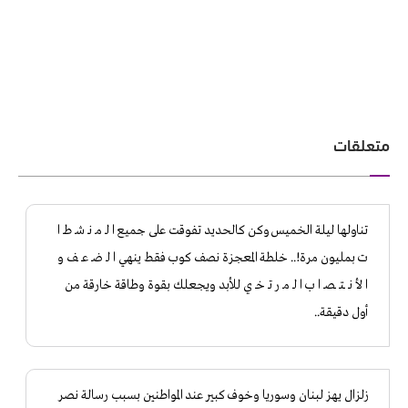
متعلقات
تناولها ليلة الخميس وكن كالحديد تفوقت على جميع ا لـ مـ نـ شـ طـ ا
ت بمليون مرة!.. خلطة المعجزة نصف كوب فقط ينهي ا لـ ضـ عـ ـف و
ا لأ نـ ـتـ ـصـ ا ب ا لـ مـ ر تـ خـ ي للأبد ويجعلك بقوة وطاقة خارقة من
أول دقيقة..
زلزال يهز لبنان وسوريا وخوف كبير عند المواطنين بسبب رسالة نصر