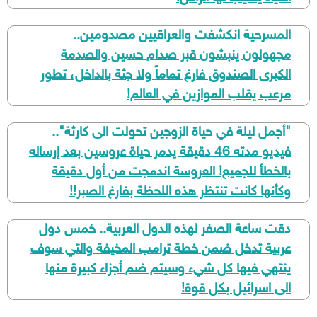
المسرحية انكشفت والعراقيين مصدومين..
مجهولون ينبشون قبر صدام حسين والصدمة
الكبرى الصندوق فارغ تماماً ولا جثة بالداخل، تطور
مرعب يقلب الموازين في العالم!
​"أجمل ليلة في حياة الزوجين تحولت الى كارثة"..
فيديو مدته 46 دقيقة يدمر حياة عروسين بعد إرساله
بالخطأ للجميع! العروسة اندمجت من أول دقيقة
وكأنها كانت تنتظر هذه اللحظة بفارغ الصبر!!
​دقت ساعة الصفر لهذه الدول العربية.. خمس دول
عربية تدخل ضمن خطة ترامب المخيفة والتي سوف
ينتهي فيها كل شيء وسيتم ضم أجزاء كبيرة منها
الى اسرائيل بكل قوة!