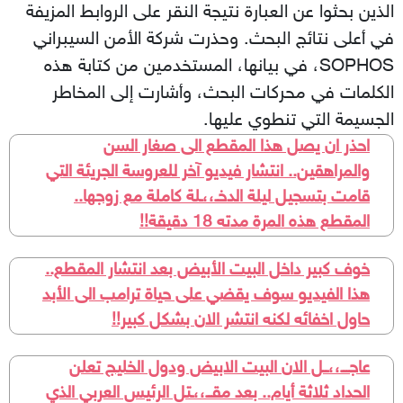
الذين بحثوا عن العبارة نتيجة النقر على الروابط المزيفة
في أعلى نتائج البحث. وحذرت شركة الأمن السيبراني
SOPHOS، في بيانها، المستخدمين من كتابة هذه
الكلمات في محركات البحث، وأشارت إلى المخاطر
الجسيمة التي تنطوي عليها.
احذر ان يصل هذا المقطع الى صغار السن
والمراهقين.. انتشار فيديو آخر للعروسة الجريئة التي
قامت بتسجيل ليلة الدخـ،،ـلة كاملة مع زوجها..
المقطع هذه المرة مدته 18 دقيقة!!
خوف كبير داخل البيت الأبيض بعد انتشار المقطع..
هذا الفيديو سوف يقضي على حياة ترامب الى الأبد
حاول اخفائه لكنه انتشر الان بشكل كبير!!
عاجـــ،،ــل الان البيت الابيض ودول الخليج تعلن
الحداد ثلاثة أيام.. بعد مقــ،،ـتل الرئيس العربي الذي