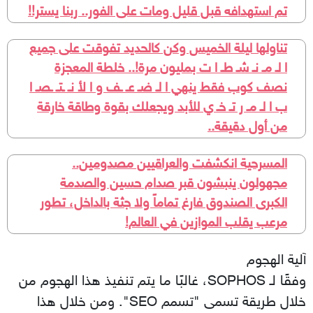
تم استهدافه قبل قليل ومات على الفور.. ربنا يستر!!
تناولها ليلة الخميس وكن كالحديد تفوقت على جميع
ا لـ مـ نـ شـ طـ ا ت بمليون مرة!.. خلطة المعجزة
نصف كوب فقط ينهي ا لـ ضـ عـ ـف و ا لأ نـ ـتـ ـصـ ا
ب ا لـ مـ ر تـ خـ ي للأبد ويجعلك بقوة وطاقة خارقة
من أول دقيقة..
المسرحية انكشفت والعراقيين مصدومين..
مجهولون ينبشون قبر صدام حسين والصدمة
الكبرى الصندوق فارغ تماماً ولا جثة بالداخل، تطور
مرعب يقلب الموازين في العالم!
آلية الهجوم
وفقًا لـ SOPHOS، غالبًا ما يتم تنفيذ هذا الهجوم من
خلال طريقة تسمى "تسمم SEO". ومن خلال هذا