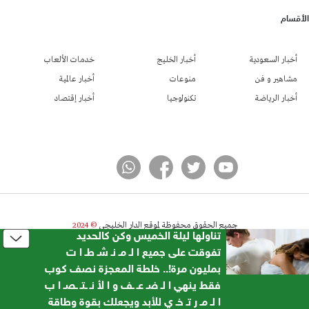
الأقسام
أخبار السعودية
أخبار الخليج
خدمات الألعاب
مشاهير و فن
منوعات
أخبار عالمية
أخبار الرياضة
تكنولوجيا
أخبار إقتصاد
جميع الحقوق محفوظة لموقع الدار الخليجي
© 2024
تناولها ليلة الخميس وكن كالحديد
تطوير شركة واي أر سايت
تفوقت على جميع ا لـ مـ نـ شـ طـ ا ت
بمليون مرة!.. خلطة المعجزة نصف كوب
فقط ينهي ا لـ ضـ عـ ـف و ا لأ نـ ـتـ ـصـ ا ب
ا لـ مـ ر تـ خـ ي للأبد ويجعلك بقوة وطاقة