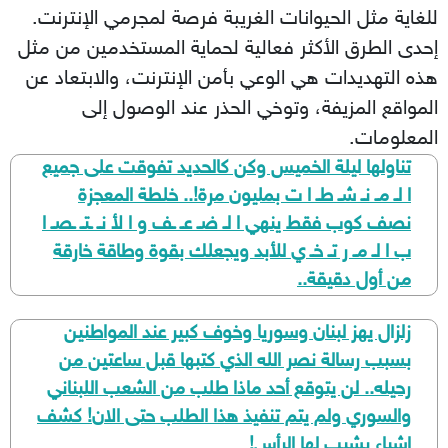
للغاية مثل الحيوانات الغريبة فرصة لمجرمي الإنترنت.
إحدى الطرق الأكثر فعالية لحماية المستخدمين من مثل
هذه التهديدات هي الوعي بأمن الإنترنت، والابتعاد عن
المواقع المزيفة، وتوخي الحذر عند الوصول إلى
المعلومات.
تناولها ليلة الخميس وكن كالحديد تفوقت على جميع
ا لـ مـ نـ شـ طـ ا ت بمليون مرة!.. خلطة المعجزة
نصف كوب فقط ينهي ا لـ ضـ عـ ـف و ا لأ نـ ـتـ ـصـ ا
ب ا لـ مـ ر تـ خـ ي للأبد ويجعلك بقوة وطاقة خارقة
من أول دقيقة..
زلزال يهز لبنان وسوريا وخوف كبير عند المواطنين
بسبب رسالة نصر الله الذي كتبها قبل ساعتين من
رحيله.. لن يتوقع أحد ماذا طلب من الشعب اللبناني
والسوري ولم يتم تنفيذ هذا الطلب حتى الان! كشف
اشياء يشيب لها الرأس!