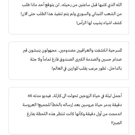
الله الذي كتبها قبل ساعتين من رحيله.. لن يتوقع أحد ماذا طلب
من الشعب اللبناني والسوري ولم يتم تنفيذ هذا الطلب حتى الان!
كشف اشياء يشيب لها الرأس!
المسرحية انكشفت والعراقيين مصدومين.. مجهولون ينبشون قبر
صدام حسين والصدمة الكبرى الصندوق فارغ تماماً ولا جثة
بالداخل، تطور مرعب يقلب الموازين في العالم!
​أجمل ليلة في حياة الزوجين تحولت الى كارثة.. فيديو مدته 46
دقيقة يدمر حياة عروسين بعد إرساله بالخطأ للجميع! العروسة
اندمجت من أول دقيقة وكأنها كانت تنتظر هذه اللحظة بفارغ
الصبر!!