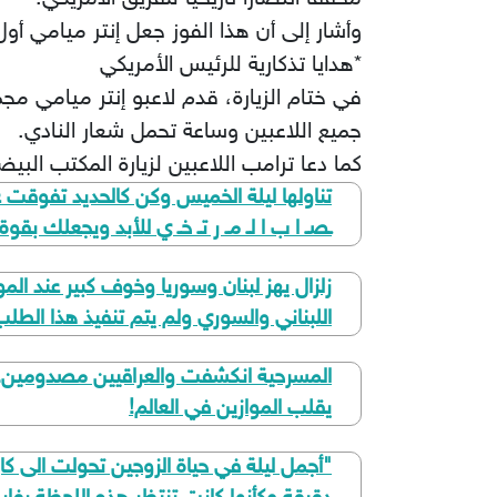
وأشار إلى أن هذا الفوز جعل إنتر ميامي أول 
*هدايا تذكارية للرئيس الأمريكي
جميع اللاعبين وساعة تحمل شعار النادي.
كما دعا ترامب اللاعبين لزيارة المكتب البيض
تناولها ليلة الخميس وكن كالحديد تفوقت عل
ـصـ ا ب ا لـ مـ ر تـ خـ ي للأبد ويجعلك بق
زلزال يهز لبنان وسوريا وخوف كبير عند ال
اللبناني والسوري ولم يتم تنفيذ هذا الطل
المسرحية انكشفت والعراقيين مصدومين.. 
يقلب الموازين في العالم!