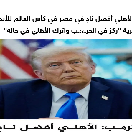
الأهلي أفضل نادٍ في مصر في كأس العالم للأند
ة "ركز في الحرـ،،ـب واترك الأهلي في حاله"