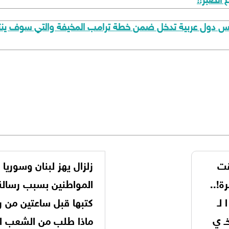
 الصبر!!
خمس دول عربية تدخل ضمن خطة ترامب المخيفة والتي سوف ينت
قت
زلزال يهز لبنان وسوريا
ة!..
المواطنين بسبب رسالة 
لـ
كتبها قبل ساعتين من رح
خـ ي
ماذا طلب من الشعب ال