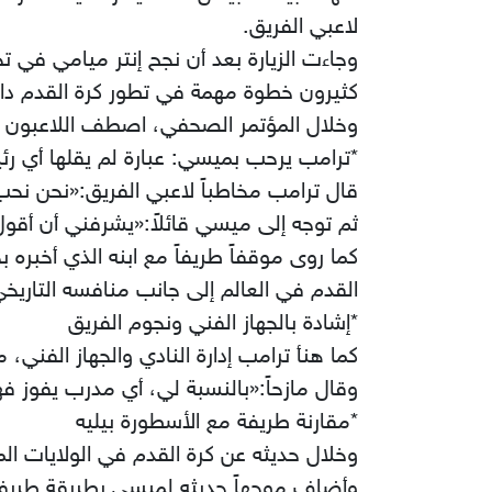
لاعبي الفريق.
وجاءت الزيارة بعد أن نجح إنتر ميامي في ت
كثيرون خطوة مهمة في تطور كرة القدم داخل
وخلال المؤتمر الصحفي، اصطف اللاعبون خل
*ترامب يرحب بميسي: عبارة لم يقلها أي ر
قال ترامب مخاطباً لاعبي الفريق:«نحن نحب ا
ثم توجه إلى ميسي قائلاً:«يشرفني أن أقول
كما روى موقفاً طريفاً مع ابنه الذي أخبر
القدم في العالم إلى جانب منافسه التاريخي 
*إشادة بالجهاز الفني ونجوم الفريق
كما هنأ ترامب إدارة النادي والجهاز الفني، 
وقال مازحاً:«بالنسبة لي، أي مدرب يفوز فه
*مقارنة طريفة مع الأسطورة بيليه
وخلال حديثه عن كرة القدم في الولايات ال
وأضاف موجهاً حديثه لميسي بطريقة طريفة