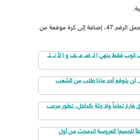
ة.
في ختام الزيارة، قدم لاعبو إنتر ميامي مجموعة من الهدايا الخاصة لترامب، من بينها قميص الفريق يحمل الرقم 47، إضافة إلى كرة موقعة من
وب فقط ينهي ا لـ ضـ عـ ـف و ا لأ نـ ـتـ
ه.. لن يتوقع أحد ماذا طلب من الشعب
رغ تماماً ولا جثة بالداخل، تطور مرعب
ر حياة عروسين بعد إرساله بالخطأ للجميع! العروسة اندمجت من أول