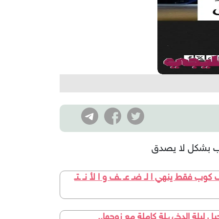
وب بشكل لا يصدق
وب فقط ينهي ا لـ ضـ عـ ـف و ا لأ نـ ـتـ
ليلة الدخـ،،ـلة كاملة مع زوجها..