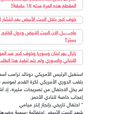
المقطع هذه المرة مدته 18 دقيقة!!
خوف كبير داخل البيت الأبيض بعد انتشار ا
عاجـــ،،ــل الان البيت الابيض ودول الخليج 
يستر!!
زلزال يهز لبنان وسوريا وخوف كبير عند ال
اللبناني والسوري ولم يتم تنفيذ هذا الطل
استقبل الرئيس الأمريكي دونالد ترامب أسطو
بلقب الدوري الأمريكي لكرة القدم لموسم 2025.
لم يخل الاحتفال من تصريحات مثيرة، إذ أشا
إعجاب خاصة للنادي الأحمر.
* احتفال تاريخي بإنجاز إنتر ميامي
شهد البيت الأبيض احتفالية رسمية حضرها 