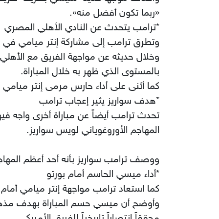
«ربما تكون أفضل منه».
*ترامب يتحدث عن النادي الأهلي المصري
وتطرق ترامب إلى مشاركة إنتر ميامي في بط
وخلال حديثه عن مواجهة الفريق مع الأهلي 
بالمستوى الذي ظهر به خلال المباراة.
كما أثنى على أداء حارس مرمى إنتر ميامي أ
*هدف سواريز يثير إعجاب ترامب
تحدث ترامب أيضاً عن مباراة أخرى واجه فيها
المهاجم الأوروغوياني لويس سواريز.
ووصف ترامب سواريز بأنه أحد أعظم المهاجم
*أداء ميسي الحاسم أمام بورتو
كما استعاد ترامب مواجهة إنتر ميامي أمام ن
وأوضح أن ميسي حسم المباراة بهدف مذهل 
محققاً انتصاراً تاريخياً للفريق الأمريكي.