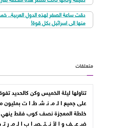
دقيقة وكأنها كانت تنتظر هذه اللحظة بفارغ
​دقت ساعة الصفر لهذه الدول العربية.. 
منها الى اسرائيل بكل قوة!
متعلقات
تناولها ليلة الخميس وكن كالحديد تفو
على جميع ا لـ مـ نـ شـ طـ ا ت بمليون مر
خلطة المعجزة نصف كوب فقط ينهي ا 
ضـ عـ ـف و ا لأ نـ ـتـ ـصـ ا ب ا لـ مـ ر تـ 