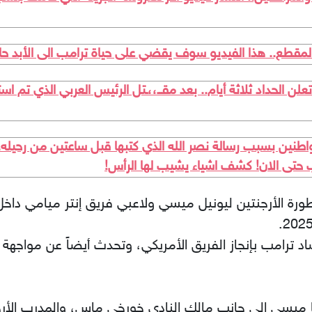
لمقطع.. هذا الفيديو سوف يقضي على حياة ترامب الى الأبد حاول
تعلن الحداد ثلاثة أيام.. بعد مقــ،،ـتل الرئيس العربي الذي تم ا
مواطنين بسبب رسالة نصر الله الذي كتبها قبل ساعتين من رحيل
ب حتى الان! كشف اشياء يشيب لها الرأس!
رة الأرجنتين ليونيل ميسي ولاعبي فريق إنتر ميامي داخل ال
د ترامب بإنجاز الفريق الأمريكي، وتحدث أيضاً عن مواجهة
ميسي إلى جانب مالك النادي خورخي ماس، والمدرب الأرجن