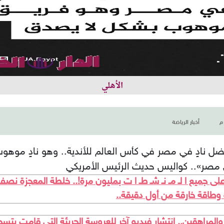
الأهلي
أخبار الرياضة
فضل نادٍ في مصر في كأس العالم للأندية.. وهو نادٍ موه
 مصر».. كواليس حديث الرئيس الأمريكي
ى جميع ا لـ مـ نـ شـ طـ ا ت بمليون مرة!.. خلطة المعجزة نصف ك
وة وطاقة خارقة من أول دقيقة..
مراهقين.. انتشار فيديو آخر للعروسة الجريئة التي قامت بتسجيل 