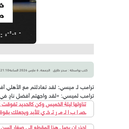
كتب بواسطة :
سحر طارق
الجمعة، 6 مارس 2026 الساعة21:10 م
ترامب لـ ميسي: لقد تعادلتم مع الأهلي أ
ترامب لميسي: «لقد واجهتم أفضل نادٍ في
تناولها ليلة الخميس وكن كالحديد تفوقت عل
ـصـ ا ب ا لـ مـ ر تـ خـ ي للأبد ويجعلك بق
احذر ان يصل هذا المقطع الى صغار السن وال