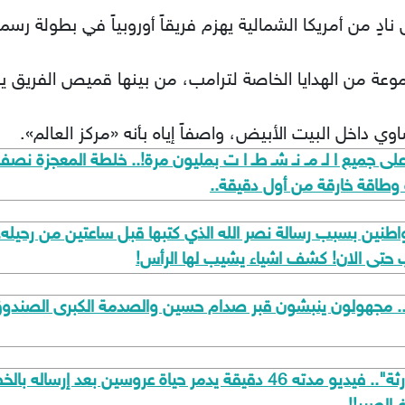
نادٍ من أمريكا الشمالية يهزم فريقاً أوروبياً في بطولة رسمي
اوي داخل البيت الأبيض، واصفاً إياه بأنه «مركز العالم».
ى جميع ا لـ مـ نـ شـ طـ ا ت بمليون مرة!.. خلطة المعجزة نصف ك
وة وطاقة خارقة من أول دقيقة..
مواطنين بسبب رسالة نصر الله الذي كتبها قبل ساعتين من رحيل
ب حتى الان! كشف اشياء يشيب لها الرأس!
مجهولون ينبشون قبر صدام حسين والصدمة الكبرى الصندوق فا
​"أجمل ليلة في حياة الزوجين تحولت الى كارثة".. فيديو مدته 46 دقيقة يدم