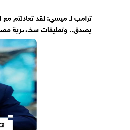
ترامب لـ ميسي: لقد تعادلتم مع 
يصدق.. وتعليقات سخـ،،ـرية مصري