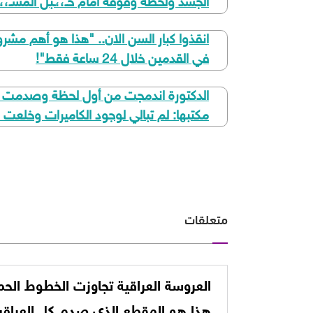
الجسد ولحظة وقوفه أمام حـ،،ـبل المشـ،،ـ
في القدمين خلال 24 ساعة فقط"!
مكتبها: لم تبالي لوجود الكاميرات وخلعت ك
متعلقات
​العروسة العراقية تجاوزت الخطوط الحمر
هذا هو المقطع الذي صدم كل العراقيي