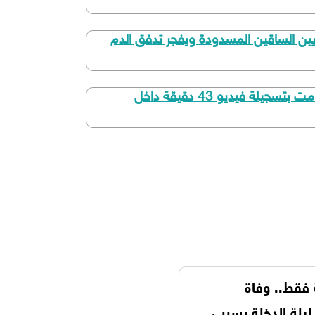
له كبار السن قبل النوم بـ 10 دقائق فقط.. يفتح شرايين الساقين المسدودة ويفجر تدفق الدم
الدكتورة اندمجت من أول لحظة وصدمت كل من شاهد الفيديو.. دكتـ،ـورة استـ،ـغلت طـ،ـالب جامعي وقامت بتسجيلة فيديو 43 دقيقة داخل
 فقط.. وفاة
يلة الدخلة بسبب