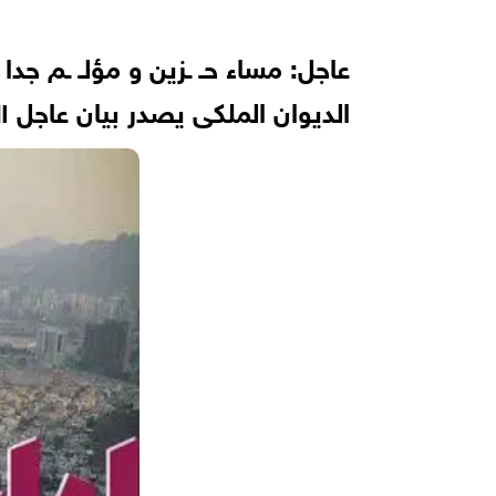
عاجل: مساء حـ ـزين و مؤلـ ـم جدا ع
الديوان الملكى يصدر بيان عاجل الآن