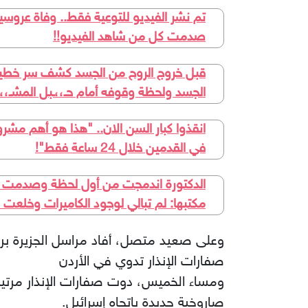
تم نشر الفيديو للتوعية فقط.. وفاة عروس
صدمت كل من شاهد الفيديو!!
قبل خروج الروح من الجسد كشف سر خطير حا
الجسد ولحظة وقوفه أمام حـ،،ـبل المشـ،،ـ
في القدمين خلال 24 ساعة فقط"!
مكتبها: لم تبالي لوجود الكاميرات وخلعت ك
وعلى صعيد متصل، أفاد مراسل الجزيرة برصد
صفارات الإنذار تدوي في الأردن
ومساء الخميس، دوت صفارات الإنذار مرتين 
صاروخية جديدة باتجاه إسرائيل.