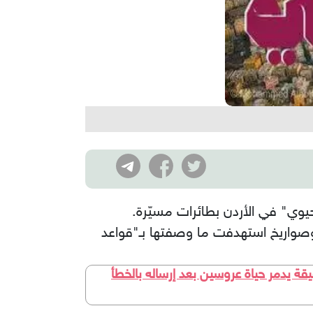
وي" في الأردن بطائرات مسيّرة.
في العراق"، في بيان منفصل، تنفيذ 27 عملية بمسيرات وصواريخ استهدفت ما وصفتها بـ"قواعد
العراقية تجاوزت الخطوط الحمراء هذا هو المقطع الذي صدم كل العراقيين".. فيديو مدته 46 دقيقة يدمر حياة عروسين بعد إرساله بالخطأ