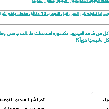
نقة! الجنود الامريكيين اصيبوا بذهول شديد!
انقذوا كبار السن الان.. "هذا هو أهم مشروب إذا تناو
ل ملابسها فوراً؟!
اء
تم نشر الفيديو للتوعية
ن..
عروسين في سوريا في ل