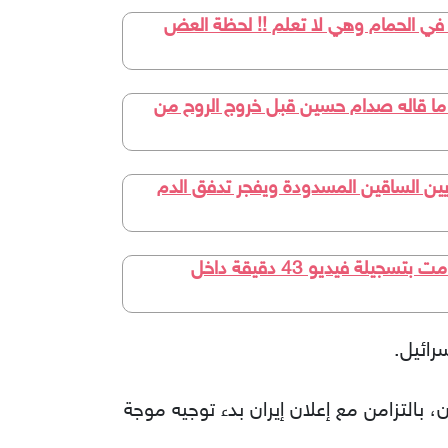
 في الحمام وهي لا تعلم !! لحظة العض
 ما قاله صدام حسين قبل خروج الروح من
له كبار السن قبل النوم بـ 10 دقائق فقط.. يفتح شرايين الساقين المسدودة ويفجر تدفق الدم
الدكتورة اندمجت من أول لحظة وصدمت كل من شاهد الفيديو.. دكتـ،ـورة استـ،ـغلت طـ،ـالب جامعي وقامت بتسجيلة فيديو 43 دقيقة داخل
رائيل.
بالتزامن مع إعلان إيران بدء توجيه موجة