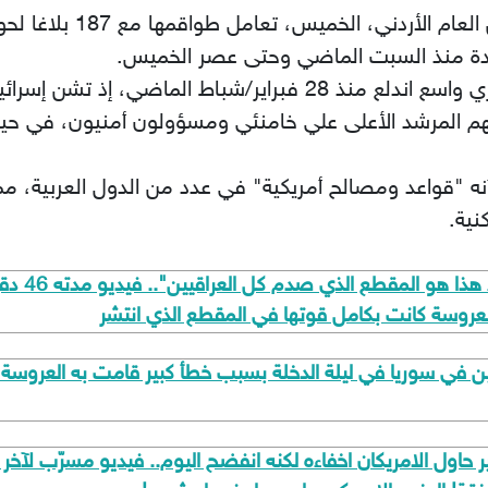
وعلى إثر هذا التصعيد، أ
تدة منذ السبت الماضي وحتى عصر الخميس.
وتأتي هذه التطورات امتدادا لتصعيد عسكري واسع اندلع منذ 28 فبر
نهم المرشد الأعلى علي خامنئي ومسؤولون أمنيون، في حي
نه "قواعد ومصالح أمريكية" في عدد من الدول العربية، 
نية.
​"العروسة 
لعروسة كانت بكامل قوتها في المقطع الذي انتشر
ين في سوريا في ليلة الدخلة بسبب خطأ كبير قامت به العروسة
ول الامريكان اخفاءه لكنه انفضح اليوم.. فيديو مسرّب لآخر