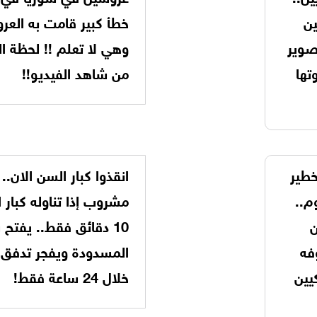
سين
خطأ كبير قامت به العر
تصوير
وهي لا تعلم !! لحظة
تها
من شاهد الفيديو!!
طير
انقذوا كبار السن الان.
م..
مشروب إذا تناوله كبار 
ن
10 دقائق فقط.. يفتح 
فه
المسدودة ويفجر تدفق 
كيين
خلال 24 ساعة فقط!