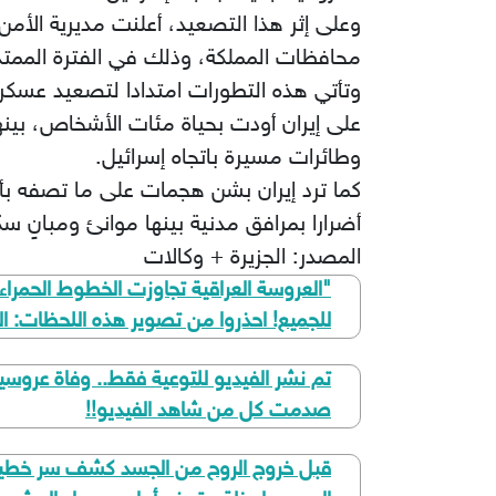
محافظات المملكة، وذلك في الفترة المم
على إيران أودت بحياة مئات الأشخاص، بي
وطائرات مسيرة باتجاه إسرائيل.
كما ترد إيران بشن هجمات على ما تصفه بأ
أضرارا بمرافق مدنية بينها موانئ ومبانٍ سك
المصدر: الجزيرة + وكالات
للجميع! احذروا من تصوير هذه اللحظات: ا
تم نشر الفيديو للتوعية فقط.. وفاة عروس
صدمت كل من شاهد الفيديو!!
قبل خروج الروح من الجسد كشف سر خطير حا