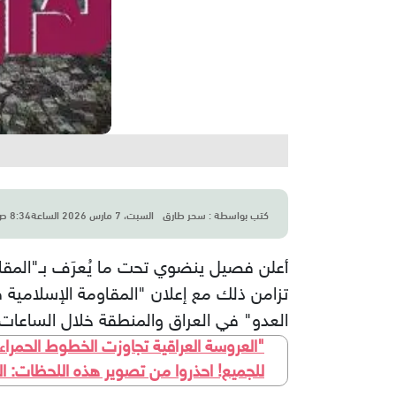
كتب بواسطة :
سحر طارق
السبت، 7 مارس 2026 الساعة8:34 ص
أعلن فصيل ينضوي تحت ما يُعرَف بـ"المقا
العدو" في العراق والمنطقة خلال الساعات الـ24 الماض
للجميع! احذروا من تصوير هذه اللحظات: ا