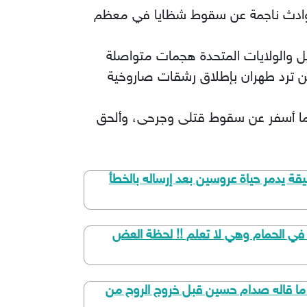
علنت مديرية الأمن العام الأردني، الخميس، تعامل طواقمها مع 187 بلاغا لحوادث ناجمة عن سقوط شظايا في معظم
اير/شباط الماضي، إذ تشن إسرائيل والولايات المتحدة هجمات متواصلة
ن ترد طهران بإطلاق رشقات صاروخية
مما أسفر عن سقوط قتلى وجرحى، وألحق
العراقية تجاوزت الخطوط الحمراء هذا هو المقطع الذي صدم كل العراقيين".. فيديو مدته 46 دقيقة يدمر حياة عروسين بعد إرساله بالخطأ
 في الحمام وهي لا تعلم !! لحظة العض
 ما قاله صدام حسين قبل خروج الروح من