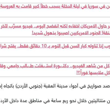
ين في سوريا في ليلة الدخلة بسبب خطأ كبير قامت به العروسة
ول الامريكان اخفاءه لكنه انفضح اليوم.. فيديو مسرّب لآخر
نقة! الجنود الامريكيين اصيبوا بذهول شديد!
انقذوا كبار السن الان.. "هذا هو أهم مشروب إذا تناو
ل ملابسها فوراً؟!
 صواريخ في أجواء مدينة العقبة (جنوبي الأردن) باتجاه إس
متتاليتين خلال نحو ربع ساعة في مناطق عدة داخل الأردن، 