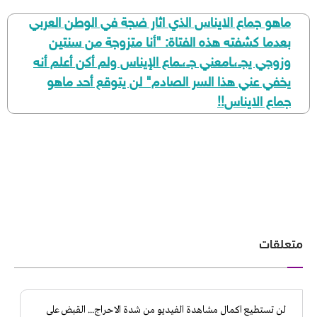
ماهو جماع الايناس الذي اثار ضجة في الوطن العربي
بعدما كشفته هذه الفتاة: "أنا متزوجة من سنتين
وزوجي يجـ،ـامعني جـ،ـماع الإيناس ولم أكن أعلم أنه
يخفي عني هذا السر الصادم" لن يتوقع أحد ماهو
جماع الايناس!!
متعلقات
لن تستطيع اكمال مشاهدة الفيديو من شدة الاحراج... القبض على