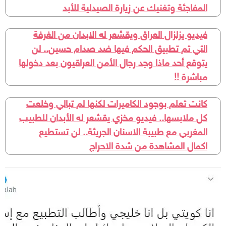
المفاجئة وتغنيك عن زيارة الصيدلية للأبد
فيديو يزلزال العراق ويقشعر له الابدان من الغرفة
التي تم تطبيق الحكم فيها ضد صدام حسين.. لن
يتوقع أحد ماذا وجد رجال الأمن العراقيون بعد دخولها
مباشرة !!
كانت تعلم بوجود الكاميرات لكنها لم تبالي وخلعت
كل ملابسها.. فيديو مخزي يقشعر له الأبدان للطبيب
المغربي مع طبيبة الاسنان الجريئة.. لن تستطيع
اكمال المشاهدة من شدة الاحراج