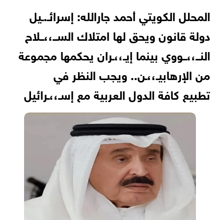
المحلل الكويتي أحمد جارالله: إسرائـ.ـيل
دولة قانون ويحق لها امتلاك الســ،،ــلاح
النــ،،ــووي بينما إيـ،،ـران يحكمها مجموعة
من الإرهابيـ،،ـن.. ويجب النظر في
تطبيع كافة الدول العربية مع إسـ،،ـرائيل