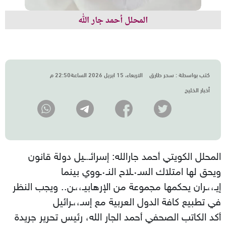
المحلل أحمد جار الله
كتب بواسطة :
سحر طارق
الاربعاء، 15 ابريل 2026 الساعة22:50 م
أخبار الخليج
المحلل الكويتي أحمد جارالله: إسرائـ.ـيل دولة قانون
ويحق لها امتلاك السـ٠ـلاح النـ٠ـووي بينما
إيـ،،ـران يحكمها مجموعة من الإرهابيـ،،ـن.. ويجب النظر
في تطبيع كافة الدول العربية مع إسـ،،ـرائيل
أكد الكاتب الصحفي أحمد الجار الله، رئيس تحرير جريدة