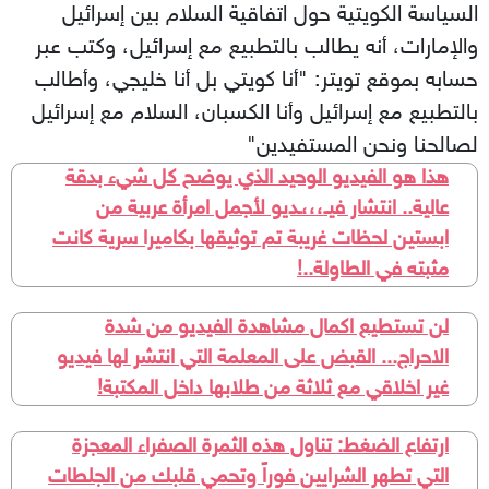
السياسة الكويتية حول اتفاقية السلام بين إسرائيل
والإمارات، أنه يطالب بالتطبيع مع إسرائيل، وكتب عبر
حسابه بموقع تويتر: "أنا كويتي بل أنا خليجي، وأطالب
بالتطبيع مع إسرائيل وأنا الكسبان، السلام مع إسرائيل
لصالحنا ونحن المستفيدين"
هذا هو الفيديو الوحيد الذي يوضح كل شيء بدقة
عالية.. انتشار فيـ،،،ـديو لأجمل امرأة عربية من
ابستين لحظات غريبة تم توثيقها بكاميرا سرية كانت
مثبته في الطاولة..!
لن تستطيع اكمال مشاهدة الفيديو من شدة
الاحراج... القبض على المعلمة التي انتشر لها فيديو
غير اخلاقي مع ثلاثة من طلابها داخل المكتبة!
ارتفاع الضغط: تناول هذه الثمرة الصفراء المعجزة
التي تطهر الشرايين فوراً وتحمي قلبك من الجلطات