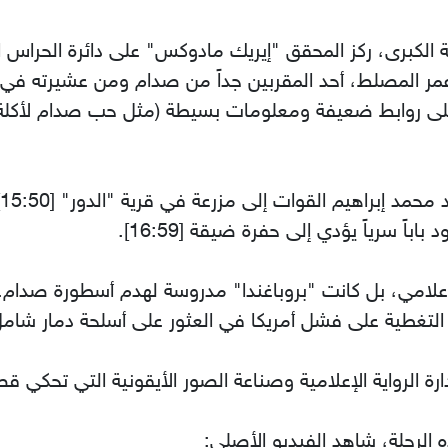
 المصلط، أحد المقربين جداً من صدام ومن عشيرته في تكريت [
على روابط ضعيفة ومعلومات بسيطة (مثل حب صدام لأكل
اً سرياً يؤدي إلى حفرة ضيقة [16:59].
إعلامي، بل كانت "بروباغندا" مدروسة لهدم أسطورة صدا
تغطية على فشل أمريكا في العثور على أسلحة دمار شامل 
 الرواية الإعلامية وصناعة الصور الأيقونية التي تحكي ق
ه الرحلة، شاهد الفيديو الأصلي: