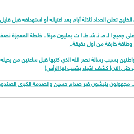
ليج تعلن الحداد ثلاثة أيام بعد اغتياله أو استهدافه قبل قليل 
ى جميع ا لـ مـ نـ شـ طـ ا ت بمليون مرة!.. خلطة المعجزة نصف ك
وة وطاقة خارقة من أول دقيقة..
مواطنين بسبب رسالة نصر الله الذي كتبها قبل ساعتين من رحيل
ب حتى الان! كشف اشياء يشيب لها الرأس!
مجهولون ينبشون قبر صدام حسين والصدمة الكبرى الصندوق فا