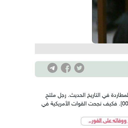
عمليات المطاردة في التاريخ الحديث. رجل ملتحٍ
يخرج من حفرة ضيقة تحت الأرض رافعاً يديه ليقول بوضوح: "أنا صدام حسين، أنا رئيس العراق" [00:43]. فكيف نجحت القوات الأمريكية في
ووفاته على الفور..