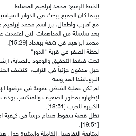
​الخيط الرفيع: محمد إبراهيم المصلط
مع أقارب وأطفال، برز اسم محمد إبراهيم عمر
​بعد سلسلة من المداهمات التي اعتمدت 
محمد إبراهيم في شقة ببغداد [15:29].
​لحظة الصفر في قرية "الدور"
حبل مدفون جزئياً في التراب، اكتشف الجنود باب
​البروباغندا المدروسة
​لم تكن عملية القبض عفوية في عرضها ال
لإظهاره بمظهر الضعيف والمنكسر، بهدف ال
الكبيرة للحرب [18:51].
​تظل قصة سقوط صدام درساً في كيفية إدارة
[19:51].
​لمتابعة التفاصيل الكاملة والمثيرة حول هذ