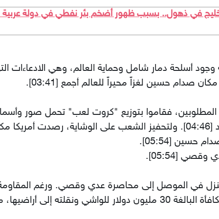
خليج في ذهول.. بسبب ظهور أضخم بئر نفطي في دولة عربية م
دام حسين لغزاً محيراً للعالم أجمع [03:41].
ضخمة:
من صاحب منزل في الموصل إلى محاصرة عدي وقصي. ورغم المقاو
المنزل وقتلتهما [06:29]. دفعت أمريكا المكافأة البالغة 30 مليون دولار لل