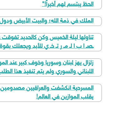
الحظ يبتسم لهم أخيراً!"
الملك في ذمة الله؛ والبيت الأبيض ودول الخ
تناولها ليلة الخميس وكن كالحديد تفوقت عل
ـصـ ا ب ا لـ مـ ر تـ خـ ي للأبد ويجعلك بق
زلزال يهز لبنان وسوريا وخوف كبير عند ال
اللبناني والسوري ولم يتم تنفيذ هذا الطل
المسرحية انكشفت والعراقيين مصدومين.. 
يقلب الموازين في العالم!