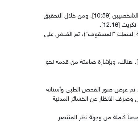
​بينما كان الجميع يبحث في الدوائر السياسية الكبرى، ركز المحقق "إيريك مادوكس" على دائرة الحراس الشخصيين [10:59]. ومن خلال التحقيق
12:16].
ة السمك "المسقوف")، تم القبض على
​تحت ضغط التحقيق والوعود بالحماية، أرشد محمد إبراهيم القوات إلى مزرعة في قرية "الدور" [15:50]. هناك، وبإشارة صامتة من قدمه نحو
م. تم عرض صور الفحص الطبي وأسنانه
وصرف الأنظار عن الخسائر المدنية
صصاً كاملة من وجهة نظر المنتصر