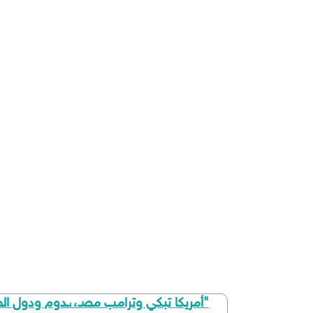
"أمريكا تبكي وترامب مصـ،،ـدوم ودول ال