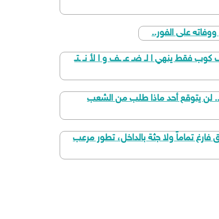
ووفاته على الفور..
وب فقط ينهي ا لـ ضـ عـ ـف و ا لأ نـ ـتـ
ه.. لن يتوقع أحد ماذا طلب من الشعب
رغ تماماً ولا جثة بالداخل، تطور مرعب