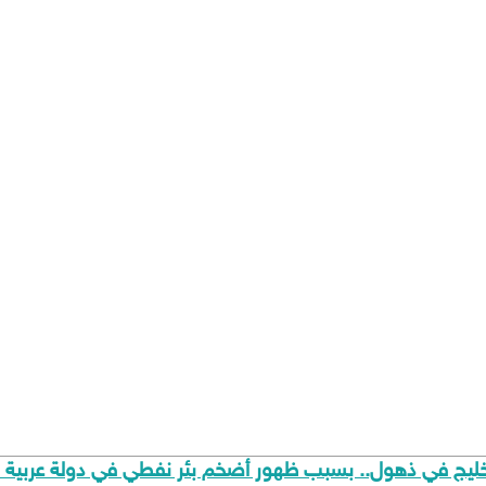
خليج في ذهول.. بسبب ظهور أضخم بئر نفطي في دولة عربية م