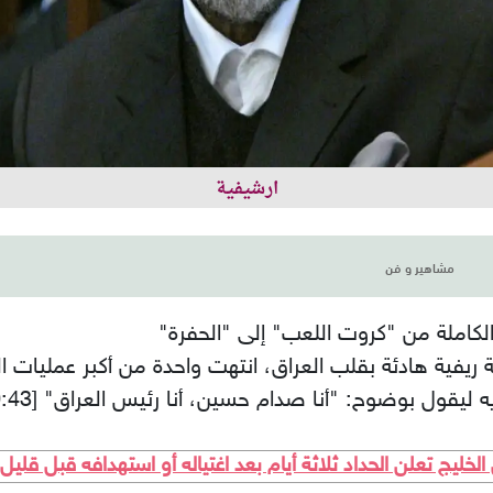
ارشيفية
مشاهير و فن
كاملة من "كروت اللعب" إلى "الحفرة"
ة من عام 2003، وفي قرية ريفية هادئة بقلب العراق، انتهت واحدة من أكبر 
ليج تعلن الحداد ثلاثة أيام بعد اغتياله أو استهدافه قبل قليل 