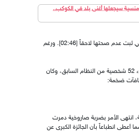
نسية سيجعلها أغنى بلد في الكوكب..
​بدأ غزو العراق في مارس 2003 تحت ذريعة وجود أسلحة دمار شامل وحماية العالم، وهي الادعاءات التي ثبت عدم صحتها لاحقاً [02:46]. ورغم
​لجأ الجيش الأمريكي لأسلوب مبتكر لتحديد المطلوبين، فقاموا بتوزيع "كروت لعب" تحمل صور وأسماء 52 شخصية من النظام السابق، وكان
مة، انتهى الأمر بضربة صاروخية دمرت
واشي ونقلته إلى أراضيها، مما أعطى انطباعاً بأن الجائزة الكبرى عن