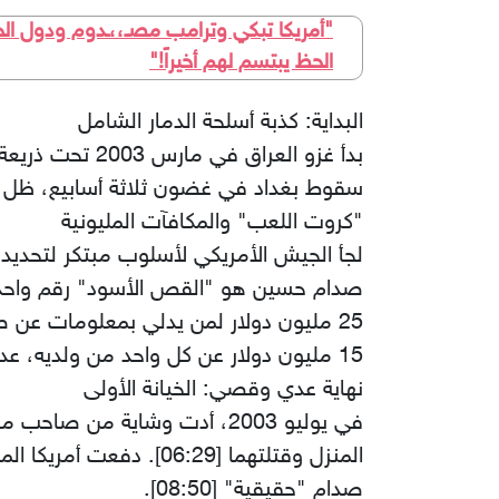
"أمريكا تبكي وترامب مصـ،،ـدوم ودول ال
الحظ يبتسم لهم أخيراً!"
​البداية: كذبة أسلحة الدمار الشامل
سقوط بغداد في غضون ثلاثة أسابيع، ظل مكان ص
​"كروت اللعب" والمكافآت المليونية
صدام حسين هو "القص الأسود" رقم واحد [04:46]. ولتحفيز الشعب على الوشاية، رصدت أمريكا مكافآت 
​25 مليون دولار لمن يدلي بمعلومات عن صدام حسين [05:54].
​15 مليون دولار عن كل واحد من ولديه، عدي وقصي [05:54].
​نهاية عدي وقصي: الخيانة الأولى
​في يوليو 2003، أدت وشاية 
صدام "حقيقية" [08:50].