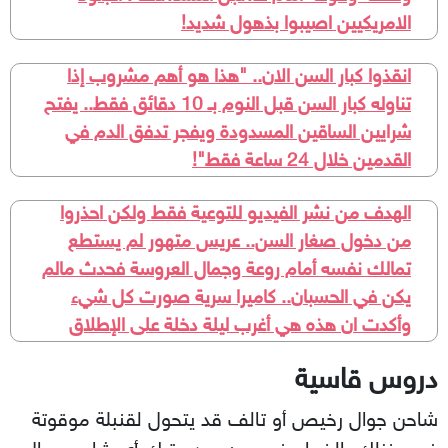
الامريكيين اصيبوا بذهول شديد!
انقذوا كبار السن الان.. "هذا هو أهم مشروب إذا
تناوله كبار السن قبل النوم بـ 10 دقائق فقط.. يفتح
شرايين الساقين المسدودة ويفجر تدفق الدم في
القدمين خلال 24 ساعة فقط"!
الهدف من نشر الفيديو للتوعية فقط ولكن احذروا
من دخول صغار السن.. عريس متهور لم يستطع
تمالك نفسه أمام روعة وجمال العروسة فحدث مالم
يكن في الحسبان.. كاميرا سرية صورت كل شيء
وأكدت ان هذه هي أغرب ليلة دخلة على الإطلاق
دروس قاسية
شاحن جوال رخيص أو تالف قد يتحول لقنبلة موقوتة