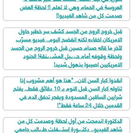
العروسة في الحمام وهي لا تعلم !! لحظة العض
صدمت كل من شاهد الفيديو!!
قبل خروج الروح من الجسد كشف سر خطير حاول
الامريكان اخفاءه لكنه انفضح اليوم.. فيديو مسرّب
لآخر ما قاله صدام حسين قبل خروج الروح من الجسد
ولحظة وقوفه أمام حـ،،ـبل المشـ،،ـنقة! الجنود
الامريكيين اصيبوا بذهول شديد!
انقذوا كبار السن الان.. "هذا هو أهم مشروب إذا
تناوله كبار السن قبل النوم بـ 10 دقائق فقط.. يفتح
شرايين الساقين المسدودة ويفجر تدفق الدم في
القدمين خلال 24 ساعة فقط"!
الدكتورة اندمجت من أول لحظة وصدمت كل من
شاهد الفيديو.. دكتـ،ـورة استـ،ـغلت طـ،ـالب جامعي