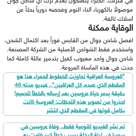
في منزلك. الخبراء ينصحون بعدم ترك أي شاحن جوال
موصولاً بالكهرباء أثناء النوم وفحصه دورياً بحثاً عن
أسلاك تالفة.
الوقاية ممكنة
افصل شاحن جوال من القابس فوراً بعد اكتمال الشحن،
واستخدم فقط الشواحن الأصلية من الشركة المصنعة.
شاحن جوال واحد معيوب كفيل بتدمير عائلة كاملة كما
حدث في هذه المأساة المروعة.
​"العروسة العراقية تجاوزت الخطوط الحمراء هذا هو
المقطع الذي صدم كل العراقيين".. فيديو مدته 46
دقيقة يدمر حياة عروسين بعد إرساله بالخطأ للجميع!
احذروا من تصوير هذه اللحظات: العروسة كانت
بكامل قوتها في المقطع الذي انتشر
تم نشر الفيديو للتوعية فقط.. وفاة عروسين في
سوريا في ليلة الدخلة بسبب خطأ كبير قامت به