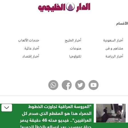
الأقسام
أخبار السعودية
أخبار الخليج
خدمات الألعاب
مشاهير و فن
منوعات
أخبار عالمية
أخبار الرياضة
تكنولوجيا
أخبار إقتصاد
​"العروسة العراقية تجاوزت الخطوط
جميع الحقوق محفوظة لموقع الدار الخليجي
© 2024
الحمراء هذا هو المقطع الذي صدم كل
تطوير شركة واي أر سايت
العراقيين".. فيديو مدته 46 دقيقة يدمر
حياة عروسين بعد إرساله بالخطأ للجميع!