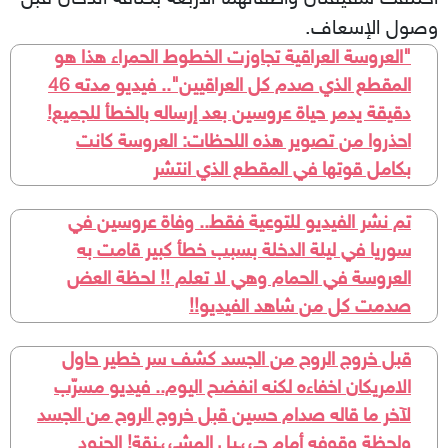
وصول الإسعاف.
​"العروسة العراقية تجاوزت الخطوط الحمراء هذا هو
المقطع الذي صدم كل العراقيين".. فيديو مدته 46
دقيقة يدمر حياة عروسين بعد إرساله بالخطأ للجميع!
احذروا من تصوير هذه اللحظات: العروسة كانت
بكامل قوتها في المقطع الذي انتشر
تم نشر الفيديو للتوعية فقط.. وفاة عروسين في
سوريا في ليلة الدخلة بسبب خطأ كبير قامت به
العروسة في الحمام وهي لا تعلم !! لحظة العض
صدمت كل من شاهد الفيديو!!
قبل خروج الروح من الجسد كشف سر خطير حاول
الامريكان اخفاءه لكنه انفضح اليوم.. فيديو مسرّب
لآخر ما قاله صدام حسين قبل خروج الروح من الجسد
ولحظة وقوفه أمام حـ،،ـبل المشـ،،ـنقة! الجنود