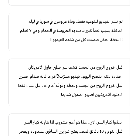
تم نشر الفيديو للتوعية فقط.. وفاة عروسين في سوريا في ليلة
الدخلة بسبب خطأ كبير قامت به العروسة في الحمام وهي لا تعلم
!! لحظة العض صدمت كل من شاهد الفيديو!!
قبل خروج الروح من الجسد كشف سر خطير حاول الامريكان
اخفاءه لكنه انفضح اليوم.. فيديو مسرّب لآخر ما قاله صدام حسين
قبل خروج الروح من الجسد ولحظة وقوفه أمام حـ،،ـبل المشـ،،ـنقة!
الجنود الامريكيين اصيبوا بذهول شديد!
انقذوا كبار السن الان.. هذا هو أهم مشروب إذا تناوله كبار السن
قبل النوم بـ 10 دقائق فقط.. يفتح شرايين الساقين المسدودة ويفجر