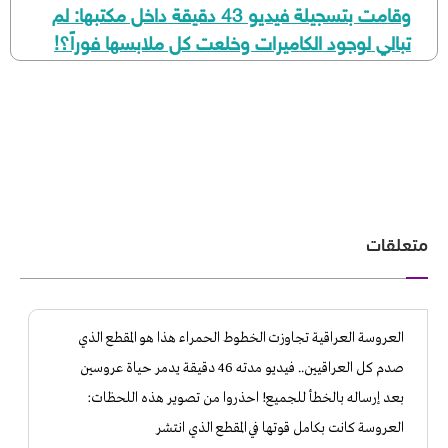
وقامت بتسجيلة فيديو 43 دقيقة داخل مكتبها: لم
تبالي لوجود الكاميرات وخلعت كل ملابسها فوراً؟!
متعلقات
​العروسة العراقية تجاوزت الخطوط الحمراء هذا هو المقطع الذي
صدم كل العراقيين.. فيديو مدته 46 دقيقة يدمر حياة عروسين
بعد إرساله بالخطأ للجميع! احذروا من تصوير هذه اللحظات:
العروسة كانت بكامل قوتها في المقطع الذي انتشر