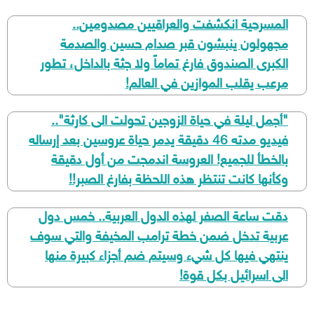
المسرحية انكشفت والعراقيين مصدومين..
مجهولون ينبشون قبر صدام حسين والصدمة
الكبرى الصندوق فارغ تماماً ولا جثة بالداخل، تطور
مرعب يقلب الموازين في العالم!
​"أجمل ليلة في حياة الزوجين تحولت الى كارثة"..
فيديو مدته 46 دقيقة يدمر حياة عروسين بعد إرساله
بالخطأ للجميع! العروسة اندمجت من أول دقيقة
وكأنها كانت تنتظر هذه اللحظة بفارغ الصبر!!
​دقت ساعة الصفر لهذه الدول العربية.. خمس دول
عربية تدخل ضمن خطة ترامب المخيفة والتي سوف
ينتهي فيها كل شيء وسيتم ضم أجزاء كبيرة منها
الى اسرائيل بكل قوة!