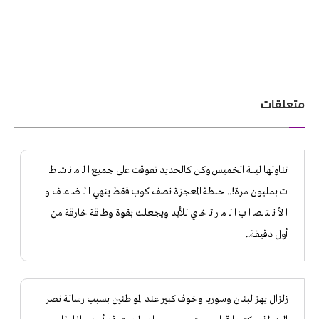
متعلقات
تناولها ليلة الخميس وكن كالحديد تفوقت على جميع ا لـ مـ نـ شـ طـ ا
ت بمليون مرة!.. خلطة المعجزة نصف كوب فقط ينهي ا لـ ضـ عـ ـف و
ا لأ نـ ـتـ ـصـ ا ب ا لـ مـ ر تـ خـ ي للأبد ويجعلك بقوة وطاقة خارقة من
أول دقيقة..
زلزال يهز لبنان وسوريا وخوف كبير عند المواطنين بسبب رسالة نصر