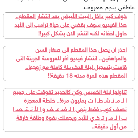
عاطفي بنجم معروف.
خوف كبير داخل البيت الأبيض بعد انتشار المقطع..
هذا الفيديو سوف يقضي على حياة ترامب الى الأبد
حاول اخفائه لكنه انتشر الان بشكل كبير!!
احذر ان يصل هذا المقطع الى صغار السن
والمراهقين.. انتشار فيديو آخر للعروسة الجريئة التي
قامت بتسجيل ليلة الدخـ،،ـلة كاملة مع زوجها..
المقطع هذه المرة مدته 18 دقيقة!!
تناولها ليلة الخميس وكن كالحديد تفوقت على جميع
ا لـ مـ نـ شـ طـ ا ت بمليون مرة!.. خلطة المعجزة
نصف كوب فقط ينهي ا لـ ضـ عـ ـف و ا لأ نـ ـتـ ـصـ ا
ب ا لـ مـ ر تـ خـ ي للأبد ويجعلك بقوة وطاقة خارقة
من أول دقيقة..