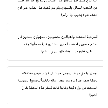
الله الذي كتبها قبل ساعتين من رحيله.. لن يتوقع أحد ماذا طلب
من الشعب اللبناني والسوري ولم يتم تنفيذ هذا الطلب حتى الان!
كشف اشياء يشيب لها الرأس!
المسرحية انكشفت والعراقيين مصدومين.. مجهولون ينبشون قبر
صدام حسين والصدمة الكبرى الصندوق فارغ تماماً ولا جثة
بالداخل، تطور مرعب يقلب الموازين في العالم!
​أجمل ليلة في حياة الزوجين تحولت الى كارثة.. فيديو مدته 46
دقيقة يدمر حياة عروسين بعد إرساله بالخطأ للجميع! العروسة
اندمجت من أول دقيقة وكأنها كانت تنتظر هذه اللحظة بفارغ
الصبر!!