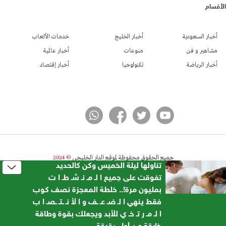
الأقسام
أخبار السعودية
أخبار الخليج
خدمات الألعاب
مشاهير و فن
منوعات
أخبار عالمية
أخبار الرياضة
تكنولوجيا
أخبار إقتصاد
جميع الحقوق محفوظة لموقع الدار الخليجي
© 2024
تناولها ليلة الخميس وكن كالحديد
تطوير شركة واي أر سايت
تفوقت على جميع ا لـ مـ نـ شـ طـ ا ت
بمليون مرة!.. خلطة المعجزة نصف كوب
فقط ينهي ا لـ ضـ عـ ـف و ا لأ نـ ـتـ ـصـ ا ب
ا لـ مـ ر تـ خـ ي للأبد ويجعلك بقوة وطاقة