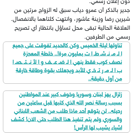
دون إعلان رسمي.
جدير بالذكر أن عمرو دياب سبق له الزواج مرتين من
شيرين رضا وزينة عاشور، وانتهت كلتاهما بالانفصال.
العلاقة الحالية تبقى محل تساؤل بانتظار أي تصريح
رسمي من الطرفين.
تناولها ليلة الخميس وكن كالحديد تفوقت على جميع
ا لـ مـ نـ شـ طـ ا ت بمليون مرة!.. خلطة المعجزة
نصف كوب فقط ينهي ا لـ ضـ عـ ـف و ا لأ نـ ـتـ ـصـ ا
ب ا لـ مـ ر تـ خـ ي للأبد ويجعلك بقوة وطاقة خارقة
من أول دقيقة..
زلزال يهز لبنان وسوريا وخوف كبير عند المواطنين
بسبب رسالة نصر الله الذي كتبها قبل ساعتين من
رحيله.. لن يتوقع أحد ماذا طلب من الشعب اللبناني
والسوري ولم يتم تنفيذ هذا الطلب حتى الان! كشف
اشياء يشيب لها الرأس!