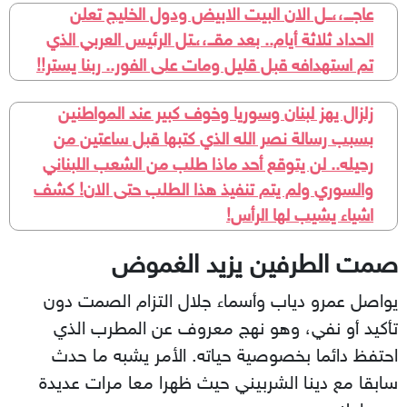
عاجـــ،،ــل الان البيت الابيض ودول الخليج تعلن
الحداد ثلاثة أيام.. بعد مقــ،،ـتل الرئيس العربي الذي
تم استهدافه قبل قليل ومات على الفور.. ربنا يستر!!
زلزال يهز لبنان وسوريا وخوف كبير عند المواطنين
بسبب رسالة نصر الله الذي كتبها قبل ساعتين من
رحيله.. لن يتوقع أحد ماذا طلب من الشعب اللبناني
والسوري ولم يتم تنفيذ هذا الطلب حتى الان! كشف
اشياء يشيب لها الرأس!
صمت الطرفين يزيد الغموض
يواصل عمرو دياب وأسماء جلال التزام الصمت دون
تأكيد أو نفي، وهو نهج معروف عن المطرب الذي
احتفظ دائما بخصوصية حياته. الأمر يشبه ما حدث
سابقا مع دينا الشربيني حيث ظهرا معا مرات عديدة